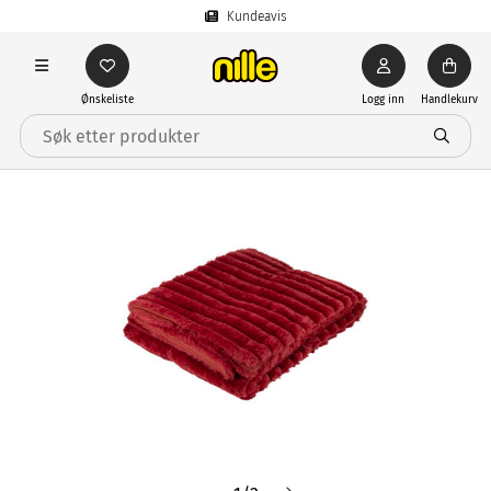
Kundeavis
Ønskeliste
Logg inn
Handlekurv