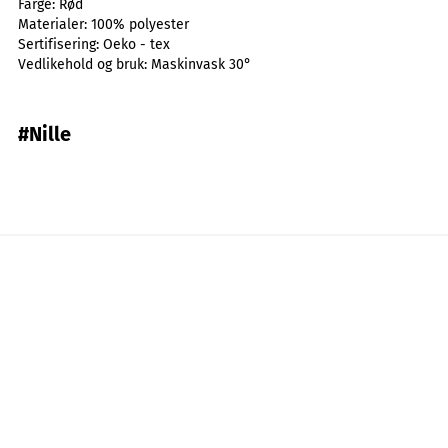
Farge:
Rød
Materialer:
100% polyester
Sertifisering:
Oeko - tex
Vedlikehold og bruk:
Maskinvask 30°
#Nille