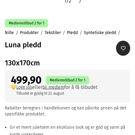
1
/
2
Medlemstilbud 2 for 1
Nille
Produkter
Tekstiler
Pledd
Syntetiske pledd
Luna pledd
130x170cm
499,90
Medlemstilbud 2 for 1
eller
for å få tilbudet
Logg inn
bli medlem
Tilbudet er gyldig til 22. august
Rabatter beregnes i handlekurven og kan påvirke prisen på det
spesifikke produktet.
Gir et hvert julehjem en eksklusiv look og er god og varm på
kalde vinterdager