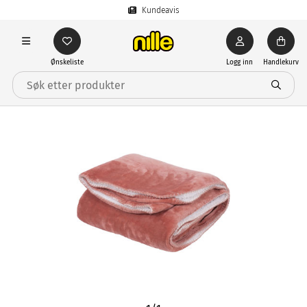
Kundeavis
Ønskeliste
Logg inn
Handlekurv