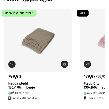
Medlemstilbud 2 for 1
70%
799,90
179,97
599,90
Hedda pledd
Pledd City
130x170cm, beige
130x160cm, ros
PÅ NETTLAGER
PÅ NETTLAGER
Finnes i 281 butikker
Finnes i 281 butik