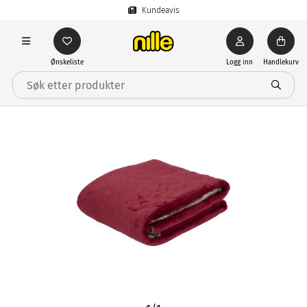
Kundeavis
Ønskeliste
Logg inn
Handlekurv