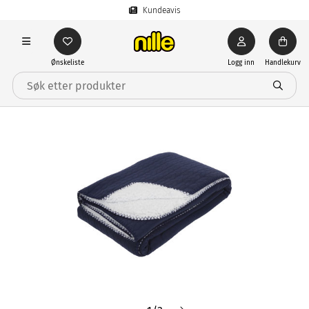
Kundeavis
Ønskeliste
Logg inn
Handlekurv