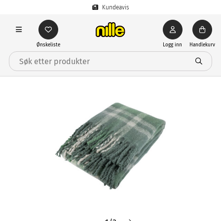
Kundeavis
Ønskeliste
Logg inn
Handlekurv