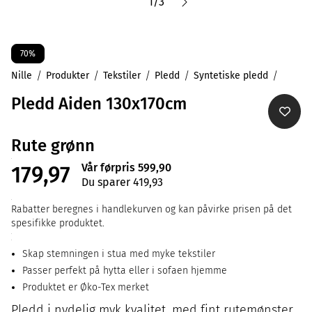
1
/
3
70%
Nille
Produkter
Tekstiler
Pledd
Syntetiske pledd
Pledd Aiden 130x170cm
Rute grønn
Vår førpris 599,90
179,97
Du sparer 419,93
Rabatter beregnes i handlekurven og kan påvirke prisen på det
spesifikke produktet.
Skap stemningen i stua med myke tekstiler
Passer perfekt på hytta eller i sofaen hjemme
Produktet er Øko-Tex merket
Pledd i nydelig myk kvalitet, med fint rutemønster