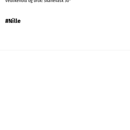
Vedlikehold og bruk:
Skånevask 30°
#Nille