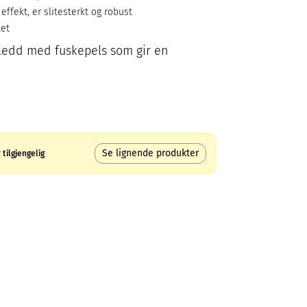
ffekt, er slitesterkt og robust
ket
pledd med fuskepels som gir en
Se lignende produkter
tilgjengelig