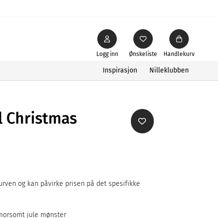
Logg inn
Ønskeliste
Handlekurv
Inspirasjon
Nilleklubben
l Christmas
rven og kan påvirke prisen på det spesifikke
 morsomt jule mønster