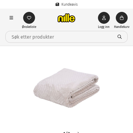
Kundeavis
Ønskeliste
Logg inn
Handlekurv