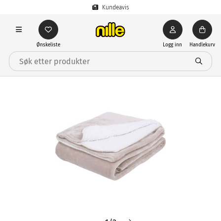
Kundeavis
Ønskeliste
Logg inn
Handlekurv