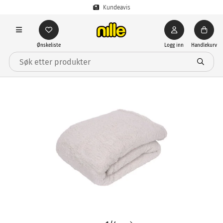
Kundeavis
Ønskeliste
Logg inn
Handlekurv