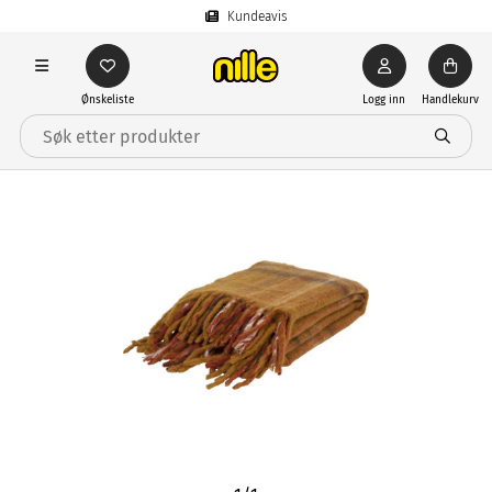
Kundeavis
Ønskeliste
Logg inn
Handlekurv