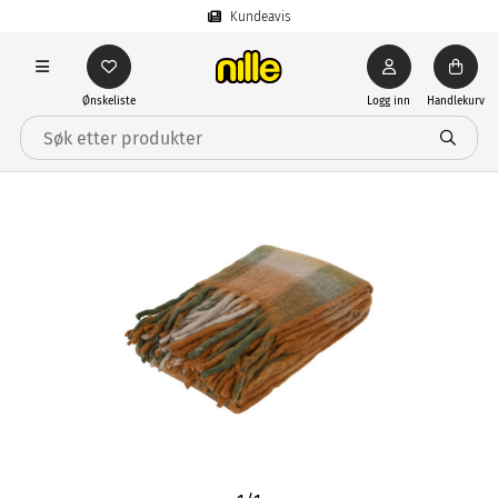
Kundeavis
Ønskeliste
Logg inn
Handlekurv