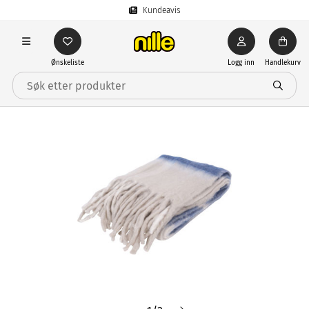
Kundeavis
Ønskeliste
Logg inn
Handlekurv