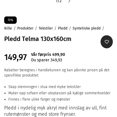
1
/
2
70%
Nille
Produkter
Tekstiler
Pledd
Syntetiske pledd
Pledd Telma 130x160cm
Vår førpris 499,90
149,97
Du sparer 349,93
Rabatter beregnes i handlekurven og kan påvirke prisen på det
spesifikke produktet.
Skap stemningen i stua med myke tekstiler
Myker opp sofaen eller uteplassen på kjølige sommerkvelder
Finnes i flere ulike farger og mønster
Pledd i nydelig myk akryl med innslag av ull, fint
rutemønster og med store frynser.