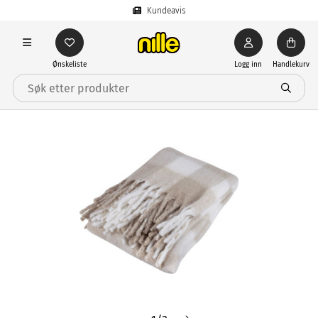
Kundeavis
Ønskeliste
Logg inn
Handlekurv