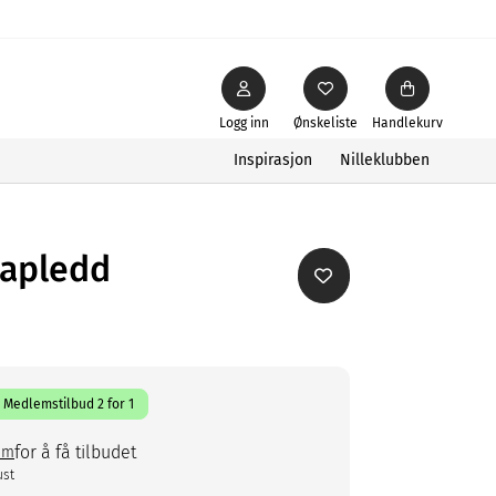
Logg inn
Ønskeliste
Handlekurv
Inspirasjon
Nilleklubben
papledd
Medlemstilbud 2 for 1
for å få tilbudet
em
ust