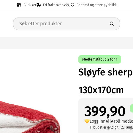
Butikker
Fri frakt over 499,-
For små og store øyeblikk
Medlemstilbud 2 for 1
Sløyfe sher
130x170cm
399,90
eller
Logg inn
bli medl
Tilbudet er gyldig til 22. aug