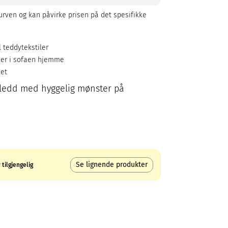
rven og kan påvirke prisen på det spesifikke
il teddytekstiler
ller i sofaen hjemme
ket
pledd med hyggelig mønster på
Se lignende produkter
tilgjengelig