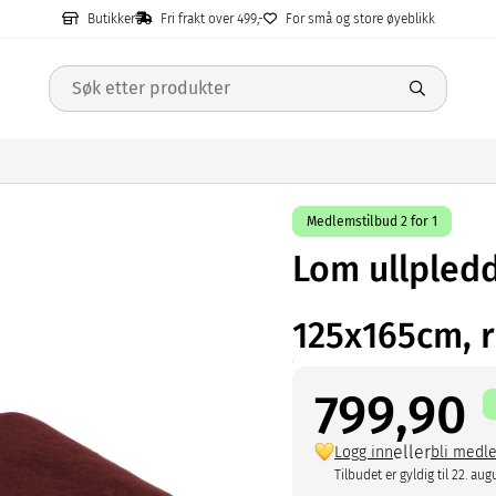
Butikker
Fri frakt over 499,-
For små og store øyeblikk
Medlemstilbud 2 for 1
Lom ullpled
125x165cm, 
799,90
eller
Logg inn
bli medl
Tilbudet er gyldig til 22. aug