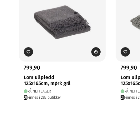
799,90
799,90
Lom ullpledd
Lom ull
125x165cm, mørk grå
125x165
PÅ NETTLAGER
PÅ NETTL
Finnes i 282 butikker
Finnes i 