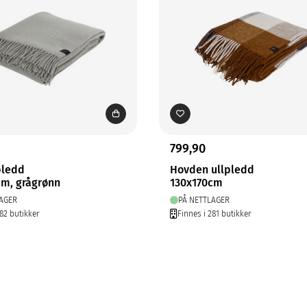
799,90
pledd
Hovden ullpledd
cm, grågrønn
130x170cm
AGER
PÅ NETTLAGER
282 butikker
Finnes i 281 butikker