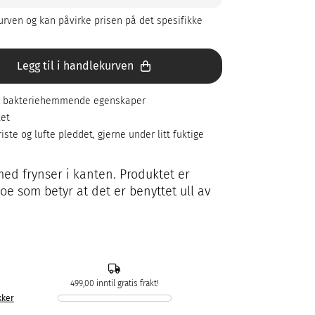
rven og kan påvirke prisen på det spesifikke
Legg til i handlekurven
ar bakteriehemmende egenskaper
ket
riste og lufte pleddet, gjerne under litt fuktige
med frynser i kanten. Produktet er
oe som betyr at det er benyttet ull av
499,00 inntil gratis frakt!
kker