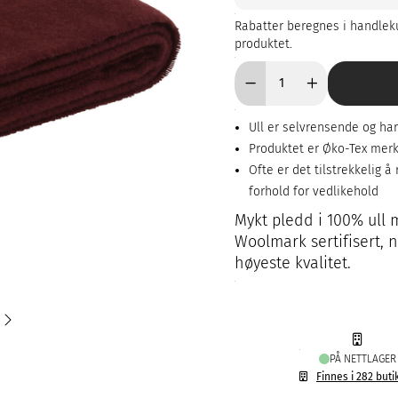
Rabatter beregnes i handleku
produktet.
Ull er selvrensende og h
Produktet er Øko-Tex mer
Ofte er det tilstrekkelig å 
forhold for vedlikehold
Mykt pledd i 100% ull 
Woolmark sertifisert, n
høyeste kvalitet.
PÅ NETTLAGER
Finnes i 282 buti