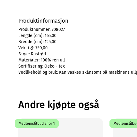
Produktinformasjon
Produktnummer:
708027
Lengde (cm):
165,00
Bredde (cm):
125,00
Vekt (g):
750,00
Farge:
Rustrød
Materialer:
100% ren ull
Sertifisering:
Oeko - tex
Vedlikehold og bruk:
Kan vaskes skånsomt på maskinens ullpr
Andre kjøpte også
Medlemstilbud 2 for 1
Medlemstilbud