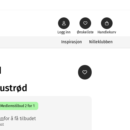
Logg inn
Ønskeliste
Handlekurv
Inspirasjon
Nilleklubben
d
rustrød
Medlemstilbud 2 for 1
for å få tilbudet
em
ust