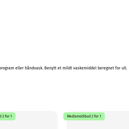
ogram eller håndvask. Benytt et mildt vaskemiddel beregnet for ull.
 2 for 1
Medlemstilbud 2 for 1