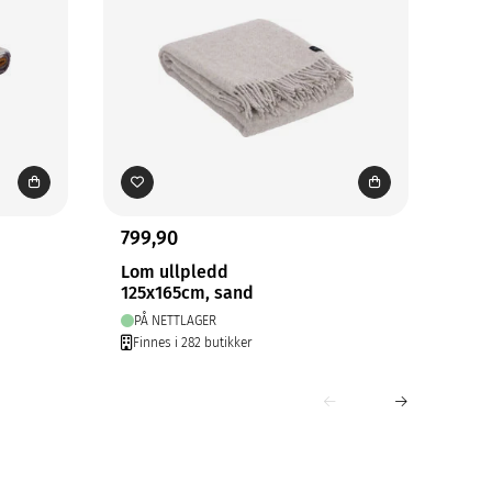
799,90
799
Lom ullpledd
Hil
125x165cm, sand
125
PÅ NETTLAGER
PÅ
Finnes i 282 butikker
Fin