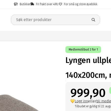
Butikker
Fri frakt over 499,-
For små og store øyeblikk
Medlemstilbud 2 for 1
Lyngen ullpl
140x200cm, 
999,90
eller
Logg inn
bli medl
Tilbudet er gyldig til 22. aug