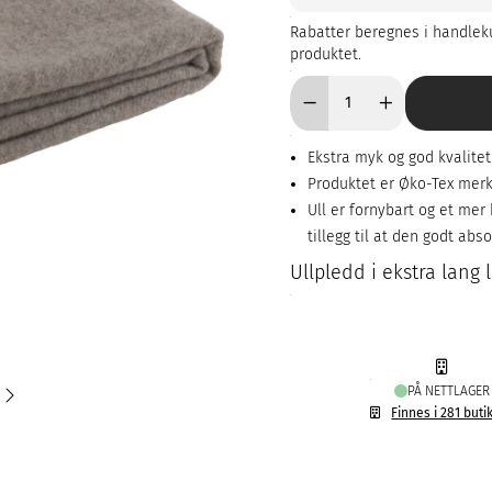
Rabatter beregnes i handleku
produktet.
Ekstra myk og god kvalitet
Produktet er Øko-Tex mer
Ull er fornybart og et me
tillegg til at den godt abs
Ullpledd i ekstra lang 
PÅ NETTLAGER
Finnes i 281 buti