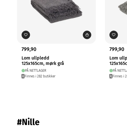
799,90
799,90
Lom ullpledd
Lom ull
125x165cm, mørk grå
125x165
PÅ NETTLAGER
PÅ NETTL
Finnes i 282 butikker
Finnes i 
#Nille