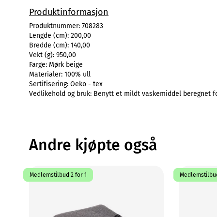
Produktinformasjon
Produktnummer:
708283
Lengde (cm):
200,00
Bredde (cm):
140,00
Vekt (g):
950,00
Farge:
Mørk beige
Materialer:
100% ull
Sertifisering:
Oeko - tex
Vedlikehold og bruk:
Benytt et mildt vaskemiddel beregnet f
Andre kjøpte også
Medlemstilbud 2 for 1
Medlemstilbud