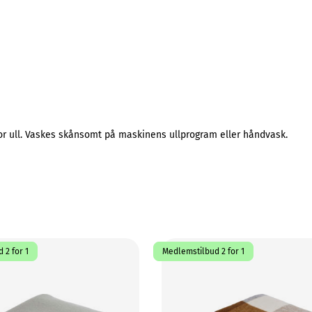
or ull. Vaskes skånsomt på maskinens ullprogram eller håndvask.
 2 for 1
Medlemstilbud 2 for 1