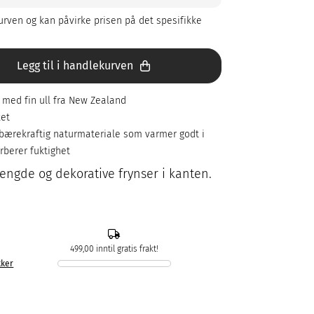
rven og kan påvirke prisen på det spesifikke
Legg til i handlekurven
 med fin ull fra New Zealand
ket
r bærekraftig naturmateriale som varmer godt i
orberer fuktighet
lengde og dekorative frynser i kanten.
499,00 inntil gratis frakt!
kker