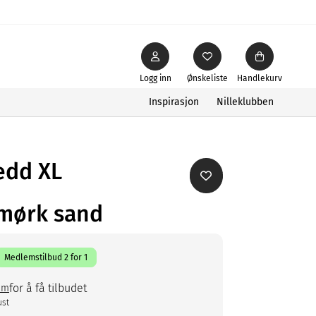
Logg inn
Ønskeliste
Handlekurv
Inspirasjon
Nilleklubben
edd XL
mørk sand
Medlemstilbud 2 for 1
for å få tilbudet
em
ust