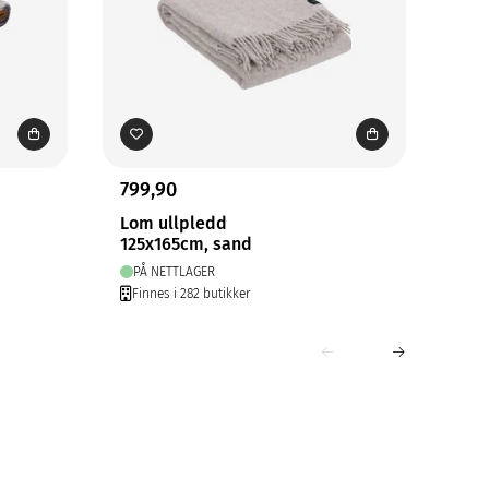
799,90
799
Lom ullpledd
Hil
125x165cm, sand
125
PÅ NETTLAGER
PÅ
Finnes i 282 butikker
Fin