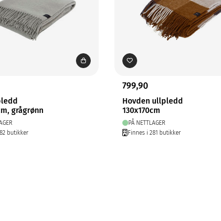
799,90
pledd
Hovden ullpledd
cm, grågrønn
130x170cm
AGER
PÅ NETTLAGER
282 butikker
Finnes i 281 butikker