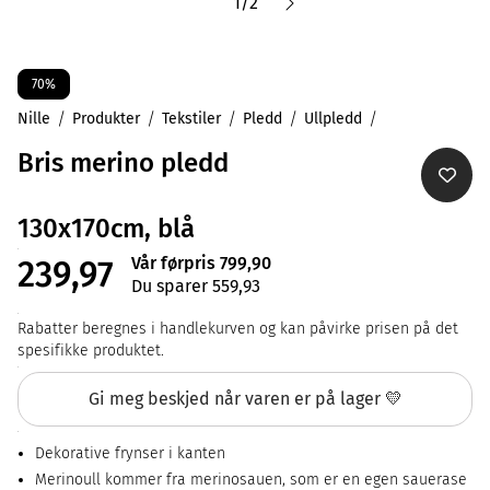
1
/
2
70%
Nille
Produkter
Tekstiler
Pledd
Ullpledd
Bris merino pledd
130x170cm, blå
Vår førpris 799,90
239,97
Du sparer 559,93
Rabatter beregnes i handlekurven og kan påvirke prisen på det
spesifikke produktet.
Gi meg beskjed når varen er på lager 💛
Dekorative frynser i kanten
Merinoull kommer fra merinosauen, som er en egen sauerase