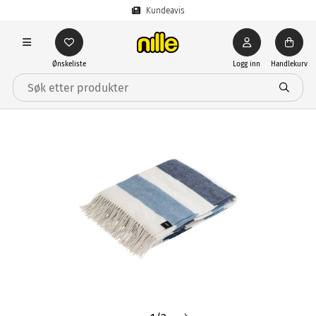
Kundeavis
Ønskeliste
Logg inn
Handlekurv