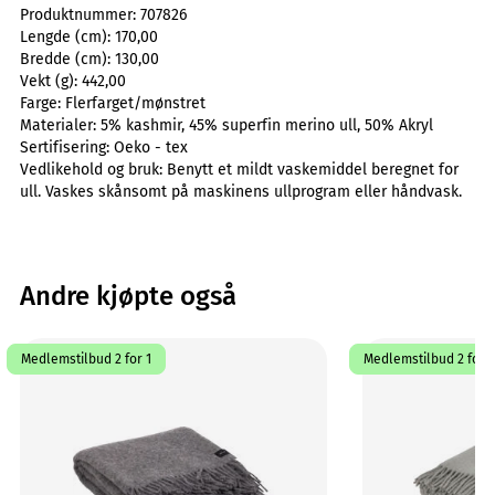
Produktnummer:
707826
Lengde (cm):
170,00
Bredde (cm):
130,00
Vekt (g):
442,00
Farge:
Flerfarget/mønstret
Materialer:
5% kashmir, 45% superfin merino ull, 50% Akryl
Sertifisering:
Oeko - tex
Vedlikehold og bruk:
Benytt et mildt vaskemiddel beregnet for
ull. Vaskes skånsomt på maskinens ullprogram eller håndvask.
Andre kjøpte også
Medlemstilbud 2 for 1
Medlemstilbud 2 for 1