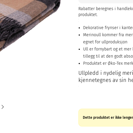
Rabatter beregnes i handleku
produktet.
Dekorative frynser i kante
Merinoull kommer fra mer
egnet for ullproduksjon
Ull er fornybart og et me
tillegg til at den godt abs
Produktet er Øko-Tex mer
Ullpledd i nydelig mer
kjennetegnes av sin hel
Dette produktet er ikke lenger 