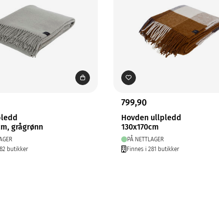
799,90
pledd
Hovden ullpledd
cm, grågrønn
130x170cm
AGER
PÅ NETTLAGER
282 butikker
Finnes i 281 butikker