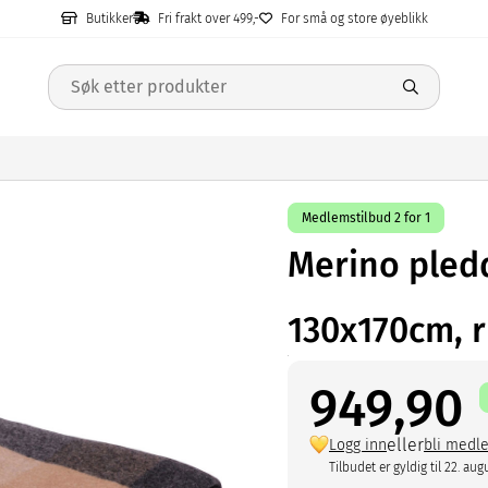
Butikker
Fri frakt over 499,-
For små og store øyeblikk
Medlemstilbud 2 for 1
Merino pled
130x170cm, 
949,90
eller
Logg inn
bli medl
Tilbudet er gyldig til 22. aug