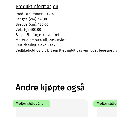
Produktinformasjon
Produktnummer:
701858
Lengde (cm):
170,00
Bredde (cm):
130,00
Vekt (g):
600,00
Farge:
Flerfarget/mønstret
Materialer:
80% ull, 20% nylon
Sertifisering:
Oeko - tex
Vedlikehold og bruk:
Benytt et mildt vaskemiddel beregnet f
.
Andre kjøpte også
Medlemstilbud 2 for 1
Medlemstilbud