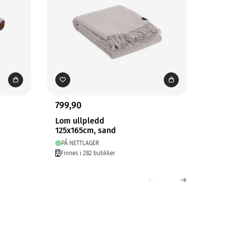
799,90
799
Lom ullpledd
Hil
125x165cm, sand
125
PÅ NETTLAGER
PÅ
Finnes i 282 butikker
Fin