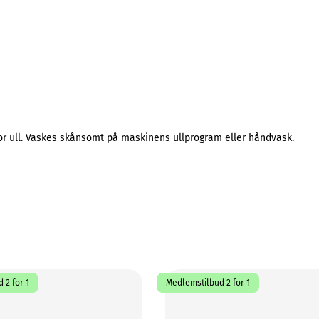
or ull. Vaskes skånsomt på maskinens ullprogram eller håndvask.
 2 for 1
Medlemstilbud 2 for 1