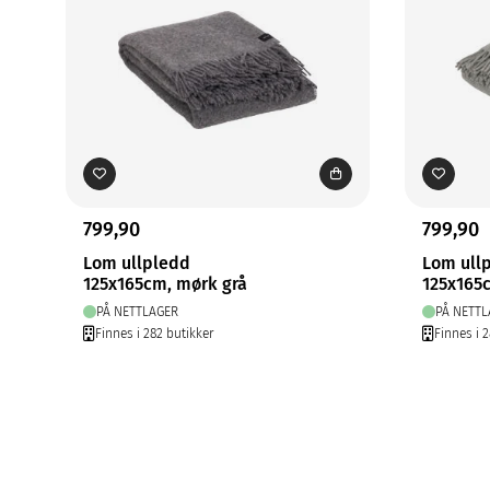
799,90
799,90
Lom ullpledd
Lom ull
125x165cm, mørk grå
125x165
PÅ NETTLAGER
PÅ NETTL
Finnes i 282 butikker
Finnes i 