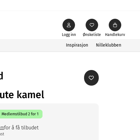
Logg inn
Ønskeliste
Handlekurv
Inspirasjon
Nilleklubben
d
rute kamel
Medlemstilbud 2 for 1
for å få tilbudet
em
ust