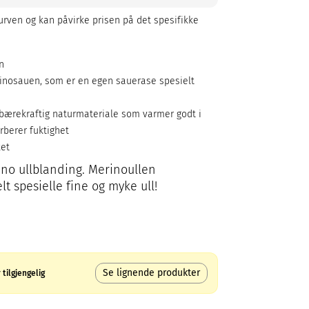
rven og kan påvirke prisen på det spesifikke
n
inosauen, som er en egen sauerase spesielt
r bærekraftig naturmateriale som varmer godt i
orberer fuktighet
ket
ino ullblanding. Merinoullen
t spesielle fine og myke ull!
Se lignende produkter
tilgjengelig