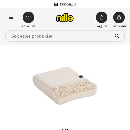
Kundeavis
Ønskeliste
Logg inn
Handlekurv