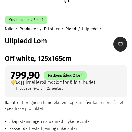
1
/
1
Medlemstilbud 2 for 1
Nille
Produkter
Tekstiler
Pledd
Ullpledd
Ullpledd Lom
Off white, 125x165cm
799,90
Medlemstilbud 2 for 1
eller
for å få tilbudet
Logg inn
bli medlem
Tilbudet er gyldig til 22. august
Rabatter beregnes i handlekurven og kan påvirke prisen på det
spesifikke produktet.
Skap stemningen i stua med myke tekstiler
Passer de fleste hjem og ulike stiler