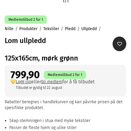
1
/
1
Medlemstilbud 2 for 1
Nille
Produkter
Tekstiler
Pledd
Ullpledd
Lom ullpledd
125x165cm, mørk grønn
799,90
Medlemstilbud 2 for 1
eller
for å få tilbudet
Logg inn
bli medlem
Tilbudet er gyldig til 22. august
Rabatter beregnes i handlekurven og kan påvirke prisen på det
spesifikke produktet.
Skap stemningen i stua med myke tekstiler
Passer de fleste hjem og ulike stiler