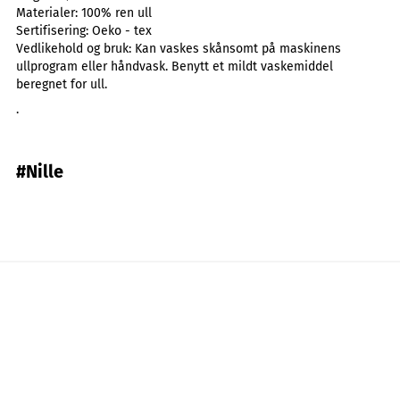
Materialer:
100% ren ull
Sertifisering:
Oeko - tex
Vedlikehold og bruk:
Kan vaskes skånsomt på maskinens
ullprogram eller håndvask. Benytt et mildt vaskemiddel
beregnet for ull.
.
#Nille