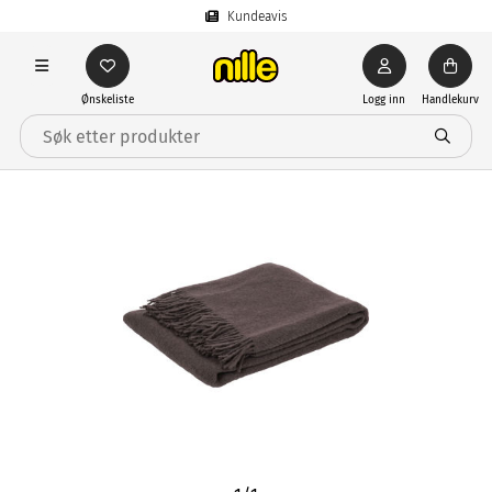
Kundeavis
Ønskeliste
Logg inn
Handlekurv