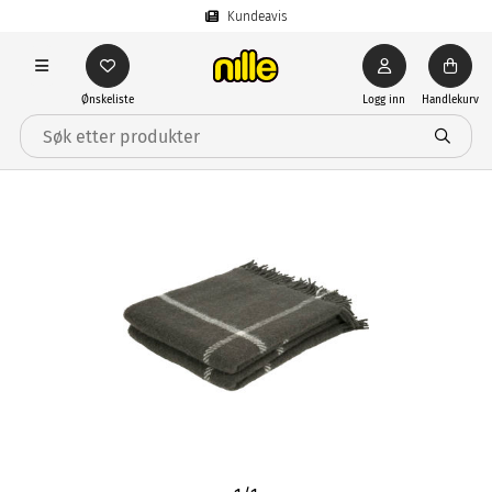
Kundeavis
Ønskeliste
Logg inn
Handlekurv