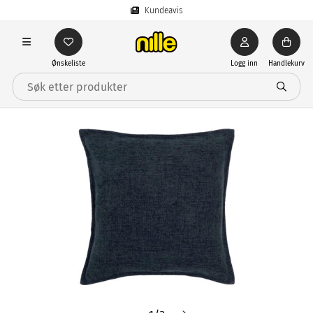
Kundeavis
Ønskeliste
Logg inn
Handlekurv