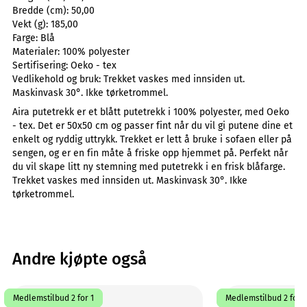
Bredde (cm):
50,00
Vekt (g):
185,00
Farge:
Blå
Materialer:
100% polyester
Sertifisering:
Oeko - tex
Vedlikehold og bruk:
Trekket vaskes med innsiden ut.
Maskinvask 30°. Ikke tørketrommel.
Aira putetrekk er et blått putetrekk i 100% polyester, med Oeko
- tex. Det er 50x50 cm og passer fint når du vil gi putene dine et
enkelt og ryddig uttrykk. Trekket er lett å bruke i sofaen eller på
sengen, og er en fin måte å friske opp hjemmet på. Perfekt når
du vil skape litt ny stemning med putetrekk i en frisk blåfarge.
Trekket vaskes med innsiden ut. Maskinvask 30°. Ikke
tørketrommel.
Andre kjøpte også
Medlemstilbud 2 for 1
Medlemstilbud 2 for 1