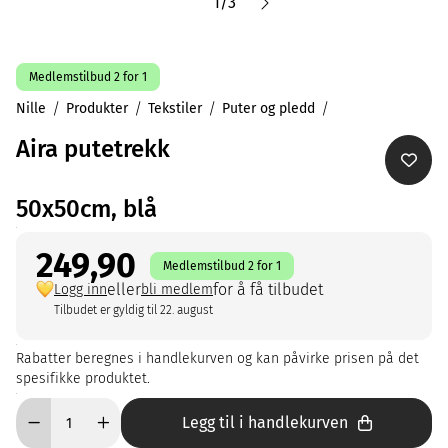
1
/
3
Medlemstilbud 2 for 1
Nille
Produkter
Tekstiler
Puter og pledd
Aira putetrekk
50x50cm, blå
249,90
Medlemstilbud 2 for 1
eller
for å få tilbudet
Logg inn
bli medlem
Tilbudet er gyldig til 22. august
Rabatter beregnes i handlekurven og kan påvirke prisen på det
spesifikke produktet.
Legg til i handlekurven