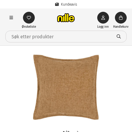
Kundeavis
Ønskeliste
Logg inn
Handlekurv