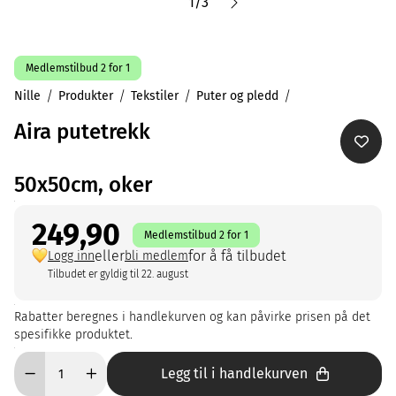
1
/
3
Medlemstilbud 2 for 1
Nille
Produkter
Tekstiler
Puter og pledd
Aira putetrekk
50x50cm, oker
249,90
Medlemstilbud 2 for 1
eller
for å få tilbudet
Logg inn
bli medlem
Tilbudet er gyldig til 22. august
Rabatter beregnes i handlekurven og kan påvirke prisen på det
spesifikke produktet.
Legg til i handlekurven