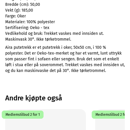
Bredde (cm):
50,00
Vekt (g):
185,00
Farge:
Oker
Materialer:
100% polyester
Sertifisering:
Oeko - tex
Vedlikehold og bruk:
Trekket vaskes med innsiden ut.
Maskinvask 30°. Ikke tørketrommel.
Aira putetrekk er et putetrekk i oker, 50x50 cm, i 100 %
polyester. Det er Oeko-tex-merket og har et varmt, lunt uttrykk
som passer fint i sofaen eller sengen. Bruk det som et enkelt
løft i stua eller på soverommet. Trekket vaskes med innsiden ut,
og du kan maskinvaske det på 30°. Ikke tørketrommel.
Andre kjøpte også
Medlemstilbud 2 for 1
Medlemstilbud 2 for 1