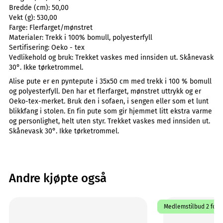
Bredde (cm):
50,00
Vekt (g):
530,00
Farge:
Flerfarget/mønstret
Materialer:
Trekk i 100% bomull, polyesterfyll
Sertifisering:
Oeko - tex
Vedlikehold og bruk:
Trekket vaskes med innsiden ut. Skånevask
30°. Ikke tørketrommel.
Alise pute er en pyntepute i 35x50 cm med trekk i 100 % bomull
og polyesterfyll. Den har et flerfarget, mønstret uttrykk og er
Oeko-tex-merket. Bruk den i sofaen, i sengen eller som et lunt
blikkfang i stolen. En fin pute som gir hjemmet litt ekstra varme
og personlighet, helt uten styr. Trekket vaskes med innsiden ut.
Skånevask 30°. Ikke tørketrommel.
Andre kjøpte også
Medlemstilbud 2 for 1