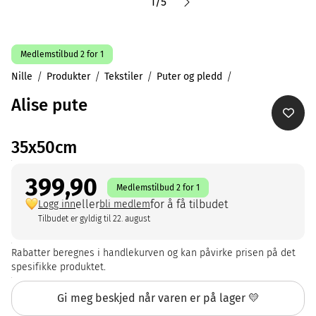
1
/
5
Medlemstilbud 2 for 1
Nille
Produkter
Tekstiler
Puter og pledd
Alise pute
35x50cm
399,90
Medlemstilbud 2 for 1
eller
for å få tilbudet
Logg inn
bli medlem
Tilbudet er gyldig til 22. august
Rabatter beregnes i handlekurven og kan påvirke prisen på det
spesifikke produktet.
Gi meg beskjed når varen er på lager 💛