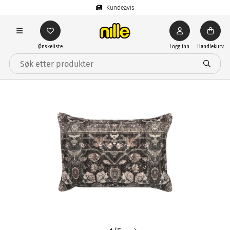
Kundeavis
Ønskeliste
Logg inn
Handlekurv