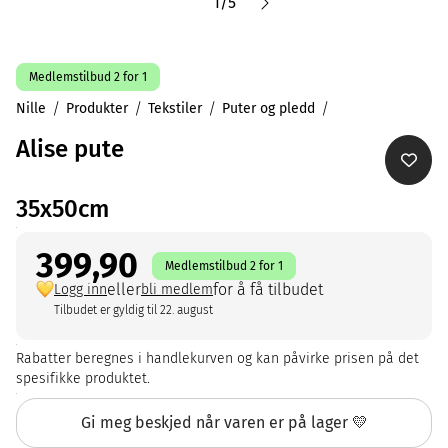
1
/
5
Medlemstilbud 2 for 1
Nille
Produkter
Tekstiler
Puter og pledd
Alise pute
35x50cm
399,90
Medlemstilbud 2 for 1
eller
for å få tilbudet
Logg inn
bli medlem
Tilbudet er gyldig til 22. august
Rabatter beregnes i handlekurven og kan påvirke prisen på det
spesifikke produktet.
Gi meg beskjed når varen er på lager 💛