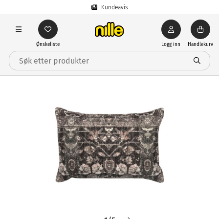
Kundeavis
Ønskeliste
Logg inn
Handlekurv