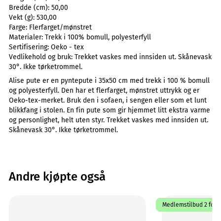
Bredde (cm):
50,00
Vekt (g):
530,00
Farge:
Flerfarget/mønstret
Materialer:
Trekk i 100% bomull, polyesterfyll
Sertifisering:
Oeko - tex
Vedlikehold og bruk:
Trekket vaskes med innsiden ut. Skånevask
30°. Ikke tørketrommel.
Alise pute er en pyntepute i 35x50 cm med trekk i 100 % bomull
og polyesterfyll. Den har et flerfarget, mønstret uttrykk og er
Oeko-tex-merket. Bruk den i sofaen, i sengen eller som et lunt
blikkfang i stolen. En fin pute som gir hjemmet litt ekstra varme
og personlighet, helt uten styr. Trekket vaskes med innsiden ut.
Skånevask 30°. Ikke tørketrommel.
Andre kjøpte også
Medlemstilbud 2 for 1