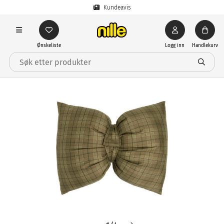
Kundeavis
Ønskeliste
Logg inn
Handlekurv