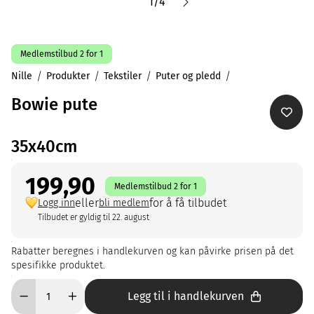
1
/
4
Medlemstilbud 2 for 1
Nille
Produkter
Tekstiler
Puter og pledd
Bowie pute
35x40cm
199,90
Medlemstilbud 2 for 1
eller
for å få tilbudet
Logg inn
bli medlem
Tilbudet er gyldig til 22. august
Rabatter beregnes i handlekurven og kan påvirke prisen på det
spesifikke produktet.
Legg til i handlekurven