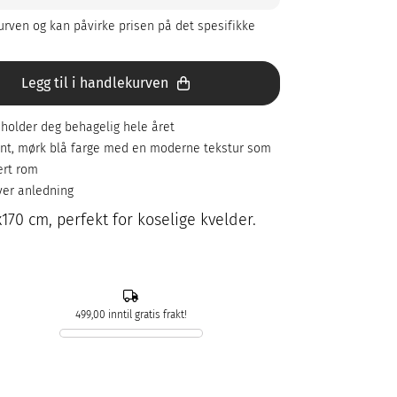
rven og kan påvirke prisen på det spesifikke
Legg til i handlekurven
holder deg behagelig hele året
ant, mørk blå farge med en moderne tekstur som
vert rom
hver anledning
170 cm, perfekt for koselige kvelder.
499,00 inntil gratis frakt!