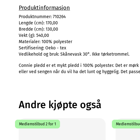
Produktinformasjon
Produktnummer:
710264
Lengde (cm):
170,00
Bredde (cm):
130,00
Vekt (g):
540,00
Materialer:
100% polyester
Sertifisering:
Oeko - tex
Vedlikehold og bruk:
Skånevask 30°. Ikke tørketrommel.
Connie pledd er et mykt pledd i 100% polyester. Det er mørk 
eller ved sengen når du vil ha det lunt og hyggelig. Det passe
Andre kjøpte også
Medlemstilbud 2 for 1
Medlemstilbud