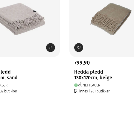
799,90
pledd
Hedda pledd
cm, sand
130x170cm, beige
AGER
PÅ NETTLAGER
282 butikker
Finnes i 281 butikker