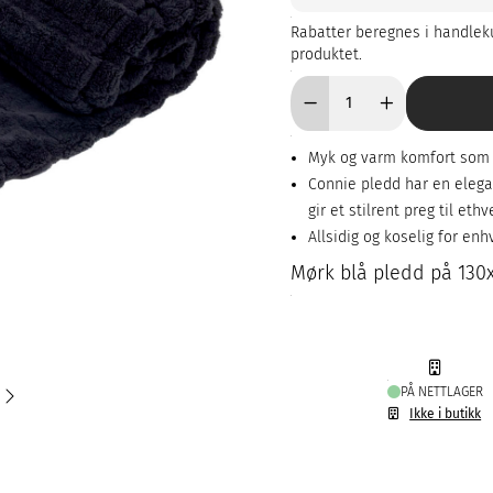
Rabatter beregnes i handleku
produktet.
Myk og varm komfort som 
Connie pledd har en eleg
gir et stilrent preg til eth
Allsidig og koselig for en
Mørk blå pledd på 130x
PÅ NETTLAGER
Ikke i butikk