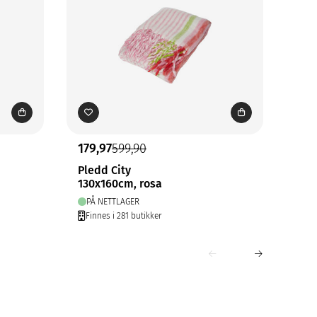
179,97
599,90
239
Pledd City
Kri
130x160cm, rosa
130
PÅ NETTLAGER
PÅ
Finnes i 281 butikker
Fin