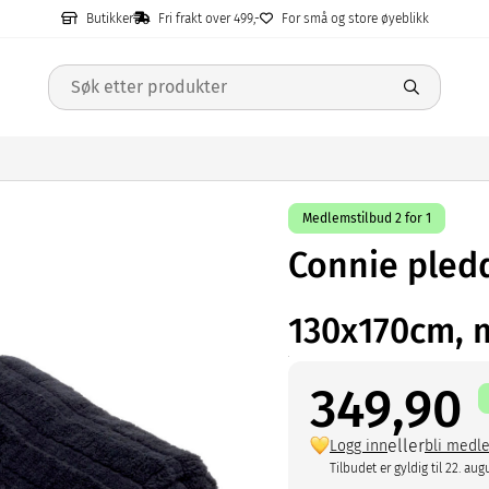
Butikker
Fri frakt over 499,-
For små og store øyeblikk
Medlemstilbud 2 for 1
Connie pled
130x170cm, 
349,90
eller
Logg inn
bli medl
Tilbudet er gyldig til 22. aug