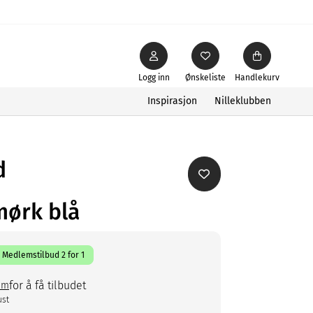
Logg inn
Ønskeliste
Handlekurv
Inspirasjon
Nilleklubben
d
mørk blå
Medlemstilbud 2 for 1
for å få tilbudet
em
ust