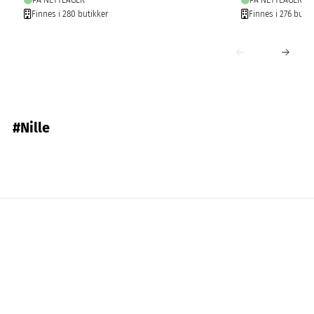
PÅ NETTLAGER
PÅ NETTLAGER
Finnes i 280 butikker
Finnes i 276 butik
#Nille