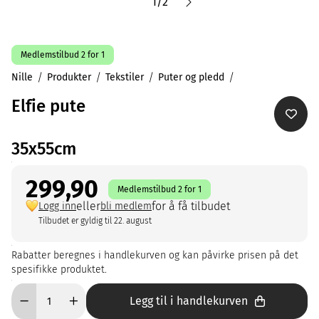
1
/
2
Medlemstilbud 2 for 1
Nille
Produkter
Tekstiler
Puter og pledd
Elfie pute
35x55cm
299,90
Medlemstilbud 2 for 1
eller
for å få tilbudet
Logg inn
bli medlem
Tilbudet er gyldig til 22. august
Rabatter beregnes i handlekurven og kan påvirke prisen på det
spesifikke produktet.
Legg til i handlekurven