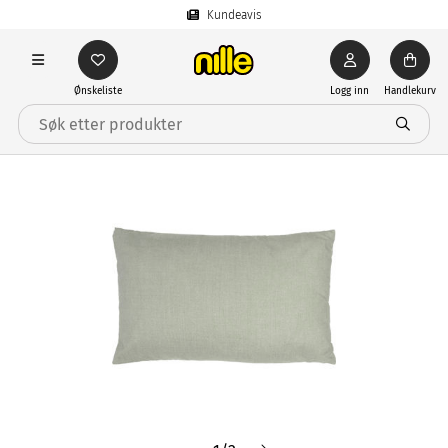
Kundeavis
Ønskeliste
Logg inn
Handlekurv