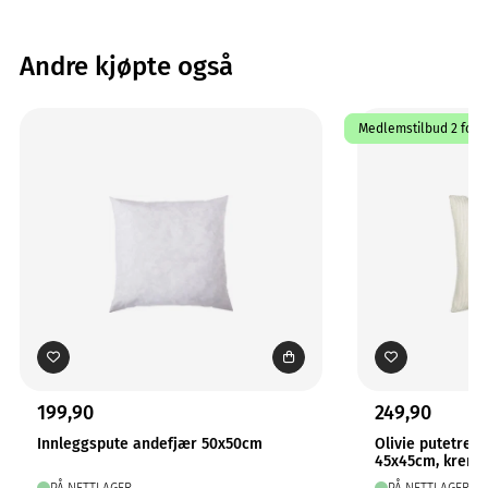
Andre kjøpte også
Medlemstilbud 2 for 1
199,90
249,90
Innleggspute andefjær 50x50cm
Olivie putetrekk
45x45cm, krem