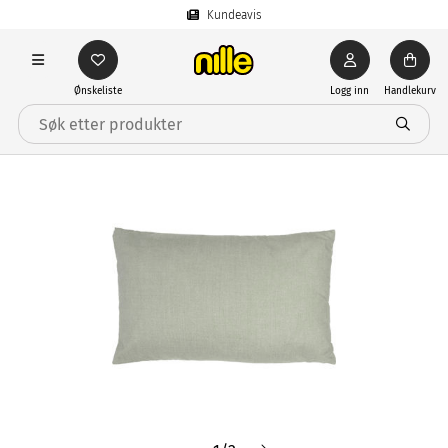
Kundeavis
Ønskeliste
Logg inn
Handlekurv