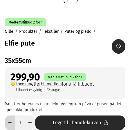
1
/
2
Medlemstilbud 2 for 1
Nille
Produkter
Tekstiler
Puter og pledd
Elfie pute
35x55cm
299,90
Medlemstilbud 2 for 1
eller
for å få tilbudet
Logg inn
bli medlem
Tilbudet er gyldig til 22. august
Rabatter beregnes i handlekurven og kan påvirke prisen på det
spesifikke produktet.
Legg til i handlekurven