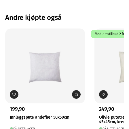
Andre kjøpte også
Medlemstilbud 2 for 1
199,90
249,90
Innleggspute andefjær 50x50cm
Olivie putetrekk
45x45cm, krem