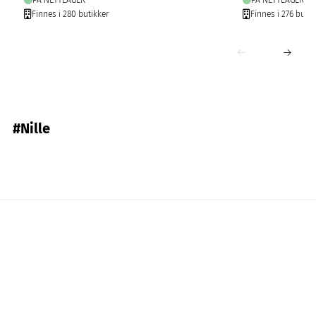
PÅ NETTLAGER
PÅ NETTLAGER
Finnes i 280 butikker
Finnes i 276 butik
#Nille