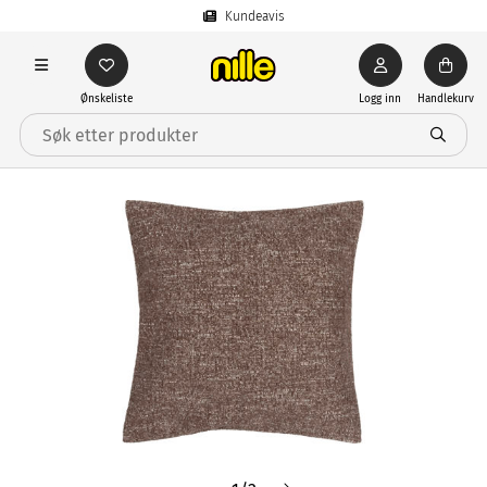
Kundeavis
Ønskeliste
Logg inn
Handlekurv