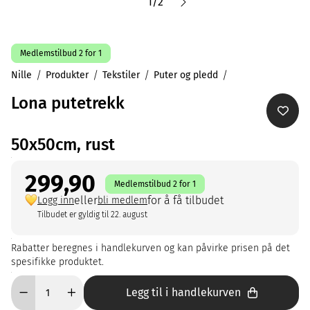
1
/
2
Medlemstilbud 2 for 1
Nille
Produkter
Tekstiler
Puter og pledd
Lona putetrekk
50x50cm, rust
299,90
Medlemstilbud 2 for 1
eller
for å få tilbudet
Logg inn
bli medlem
Tilbudet er gyldig til 22. august
Rabatter beregnes i handlekurven og kan påvirke prisen på det
spesifikke produktet.
Legg til i handlekurven