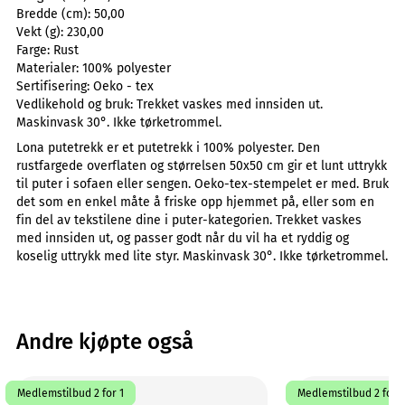
Bredde (cm):
50,00
Vekt (g):
230,00
Farge:
Rust
Materialer:
100% polyester
Sertifisering:
Oeko - tex
Vedlikehold og bruk:
Trekket vaskes med innsiden ut.
Maskinvask 30°. Ikke tørketrommel.
Lona putetrekk er et putetrekk i 100% polyester. Den
rustfargede overflaten og størrelsen 50x50 cm gir et lunt uttrykk
til puter i sofaen eller sengen. Oeko-tex-stempelet er med. Bruk
det som en enkel måte å friske opp hjemmet på, eller som en
fin del av tekstilene dine i puter-kategorien. Trekket vaskes
med innsiden ut, og passer godt når du vil ha et ryddig og
koselig uttrykk med lite styr. Maskinvask 30°. Ikke tørketrommel.
Andre kjøpte også
Medlemstilbud 2 for 1
Medlemstilbud 2 for 1