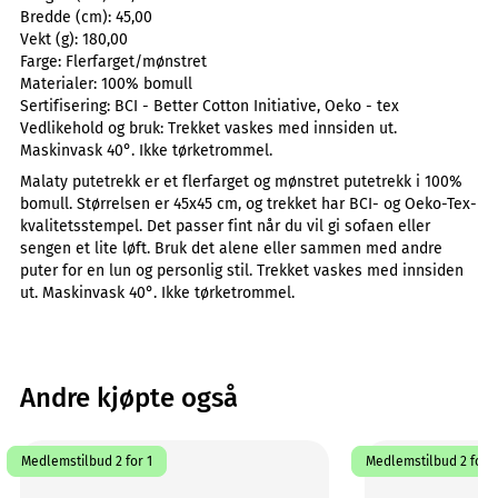
Bredde (cm):
45,00
Vekt (g):
180,00
Farge:
Flerfarget/mønstret
Materialer:
100% bomull
Sertifisering:
BCI - Better Cotton Initiative, Oeko - tex
Vedlikehold og bruk:
Trekket vaskes med innsiden ut.
Maskinvask 40°. Ikke tørketrommel.
Malaty putetrekk er et flerfarget og mønstret putetrekk i 100%
bomull. Størrelsen er 45x45 cm, og trekket har BCI- og Oeko-Tex-
kvalitetsstempel. Det passer fint når du vil gi sofaen eller
sengen et lite løft. Bruk det alene eller sammen med andre
puter for en lun og personlig stil. Trekket vaskes med innsiden
ut. Maskinvask 40°. Ikke tørketrommel.
Andre kjøpte også
Medlemstilbud 2 for 1
Medlemstilbud 2 for 1