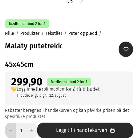
1
/
5
Medlemstilbud 2 for 1
Nille
Produkter
Tekstiler
Puter og pledd
Malaty putetrekk
45x45cm
299,90
Medlemstilbud 2 for 1
eller
for å få tilbudet
Logg inn
bli medlem
Tilbudet er gyldig til 22. august
Rabatter beregnes i handlekurven og kan påvirke prisen på det
spesifikke produktet.
Legg til i handlekurven