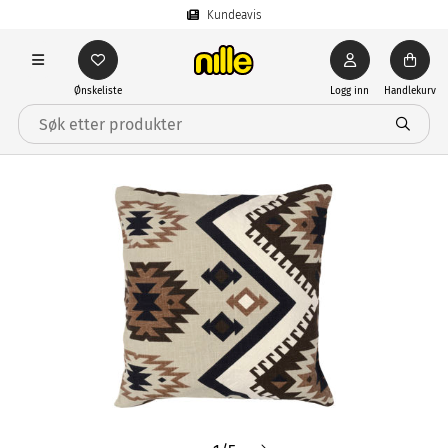
Kundeavis
Ønskeliste
Logg inn
Handlekurv