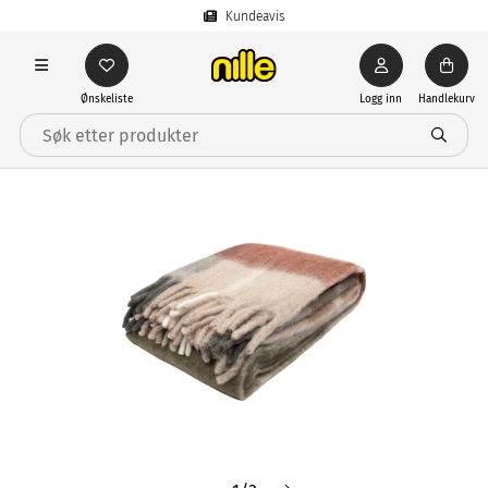
Kundeavis
Ønskeliste
Logg inn
Handlekurv