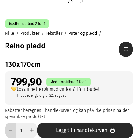
1
/
3
Medlemstilbud 2 for 1
Nille
Produkter
Tekstiler
Puter og pledd
Reino pledd
130x170cm
799,90
Medlemstilbud 2 for 1
eller
for å få tilbudet
Logg inn
bli medlem
Tilbudet er gyldig til 22. august
Rabatter beregnes i handlekurven og kan påvirke prisen på det
spesifikke produktet.
Legg til i handlekurven