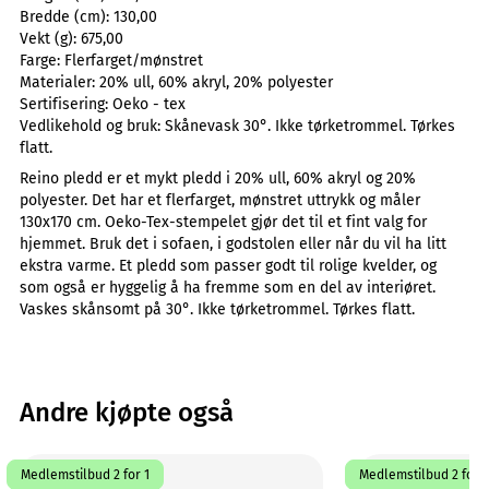
Bredde (cm):
130,00
Vekt (g):
675,00
Farge:
Flerfarget/mønstret
Materialer:
20% ull, 60% akryl, 20% polyester
Sertifisering:
Oeko - tex
Vedlikehold og bruk:
Skånevask 30°. Ikke tørketrommel. Tørkes
flatt.
Reino pledd er et mykt pledd i 20% ull, 60% akryl og 20%
polyester. Det har et flerfarget, mønstret uttrykk og måler
130x170 cm. Oeko-Tex-stempelet gjør det til et fint valg for
hjemmet. Bruk det i sofaen, i godstolen eller når du vil ha litt
ekstra varme. Et pledd som passer godt til rolige kvelder, og
som også er hyggelig å ha fremme som en del av interiøret.
Vaskes skånsomt på 30°. Ikke tørketrommel. Tørkes flatt.
Andre kjøpte også
Medlemstilbud 2 for 1
Medlemstilbud 2 for 1