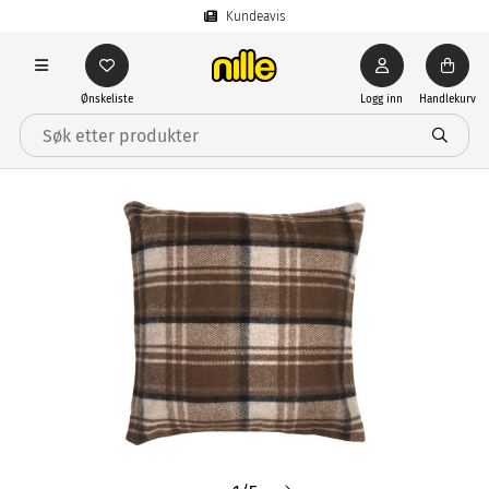
Kundeavis
Ønskeliste
Logg inn
Handlekurv