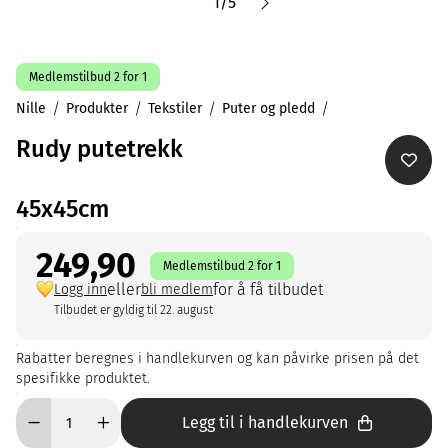
1
/
5
Medlemstilbud 2 for 1
Nille
Produkter
Tekstiler
Puter og pledd
Rudy putetrekk
45x45cm
249,90
Medlemstilbud 2 for 1
eller
for å få tilbudet
Logg inn
bli medlem
Tilbudet er gyldig til 22. august
Rabatter beregnes i handlekurven og kan påvirke prisen på det
spesifikke produktet.
Legg til i handlekurven