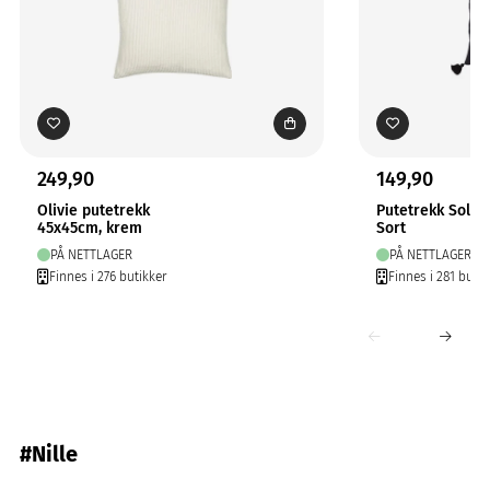
249,90
149,90
Olivie putetrekk
Putetrekk Solo
45x45cm, krem
Sort
PÅ NETTLAGER
PÅ NETTLAGER
Finnes i 276 butikker
Finnes i 281 butik
#Nille