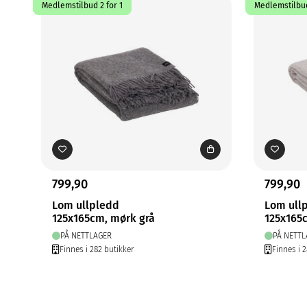
Medlemstilbud 2 for 1
Medlemstilbud
799,90
799,90
Lom ullpledd
Lom ull
125x165cm, mørk grå
125x165
PÅ NETTLAGER
PÅ NETTL
Finnes i 282 butikker
Finnes i 