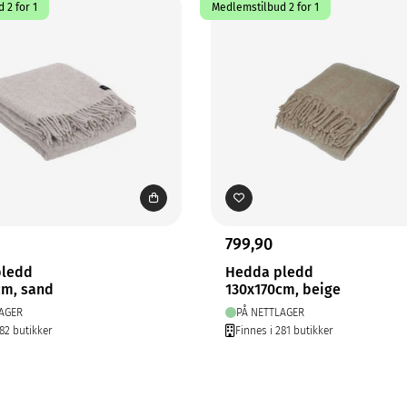
 2 for 1
Medlemstilbud 2 for 1
799,90
pledd
Hedda pledd
cm, sand
130x170cm, beige
AGER
PÅ NETTLAGER
282 butikker
Finnes i 281 butikker