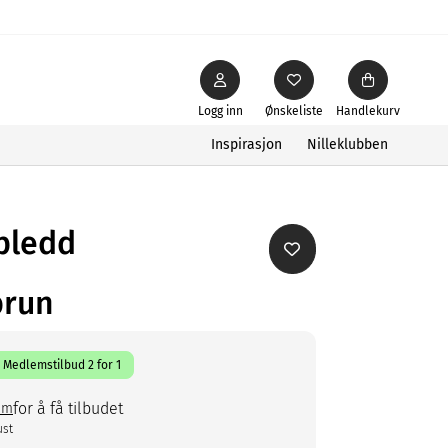
Logg inn
Ønskeliste
Handlekurv
Inspirasjon
Nilleklubben
pledd
brun
Medlemstilbud 2 for 1
for å få tilbudet
em
ust