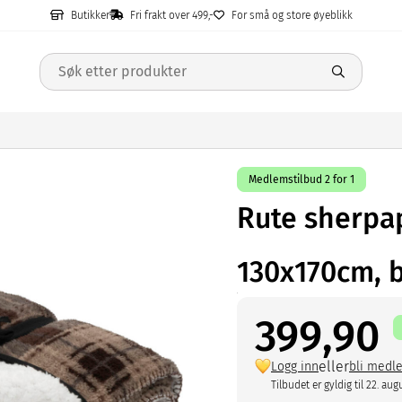
Butikker
Fri frakt over 499,-
For små og store øyeblikk
Medlemstilbud 2 for 1
Rute sherpa
130x170cm, 
399,90
eller
Logg inn
bli medl
Tilbudet er gyldig til 22. aug