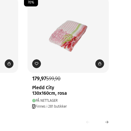
70%
70%
179,97
599,90
239
Pledd City
Kri
130x160cm, rosa
130
PÅ NETTLAGER
PÅ
Finnes i 281 butikker
Fin