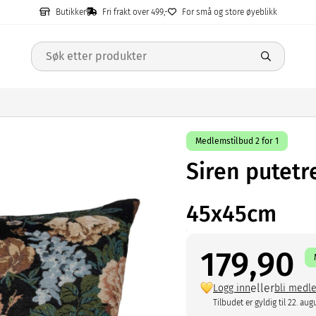
Butikker
Fri frakt over 499,-
For små og store øyeblikk
Medlemstilbud 2 for 1
Siren putetr
45x45cm
179,90
eller
Logg inn
bli medl
Tilbudet er gyldig til 22. aug