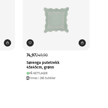
74,97
249,90
Sørenga putetrekk
45x45cm, grønn
PÅ NETTLAGER
Finnes i 280 butikker