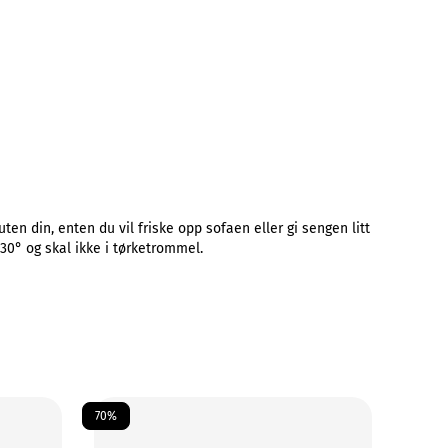
en din, enten du vil friske opp sofaen eller gi sengen litt
30° og skal ikke i tørketrommel.
70%