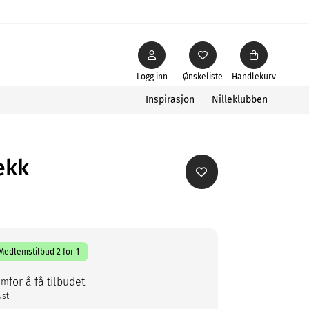
Logg inn
Ønskeliste
Handlekurv
Inspirasjon
Nilleklubben
ekk
Medlemstilbud 2 for 1
for å få tilbudet
em
ust