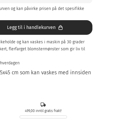
rven og kan påvirke prisen på det spesifikke
Legg til i handlekurven
likeholde og kan vaskes i maskin på 30 grader
ert, flerfarget blomstermønster som gir liv til
r hverdagen
i 45x45 cm som kan vaskes med innsiden
499,00 inntil gratis frakt!