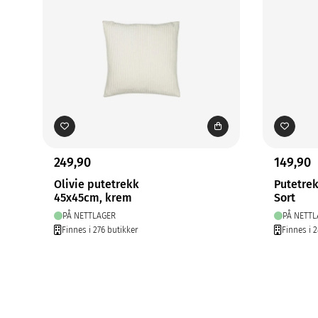
249,90
149,90
Olivie putetrekk
Putetre
45x45cm, krem
Sort
PÅ NETTLAGER
PÅ NETTL
Finnes i 276 butikker
Finnes i 2