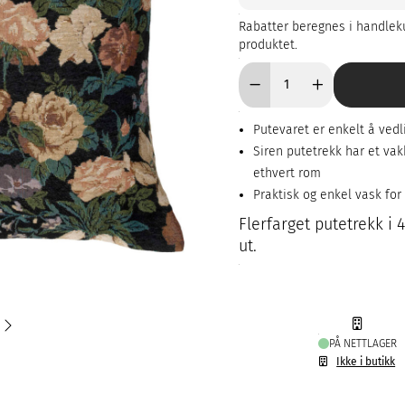
Rabatter beregnes i handleku
produktet.
Putevaret er enkelt å ved
Siren putetrekk har et vakk
ethvert rom
Praktisk og enkel vask fo
Flerfarget putetrekk 
ut.
PÅ NETTLAGER
Ikke i butikk