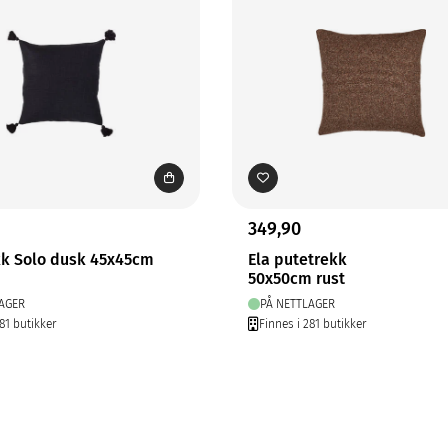
349,90
kk Solo dusk 45x45cm
Ela putetrekk
50x50cm rust
AGER
PÅ NETTLAGER
81 butikker
Finnes i 281 butikker