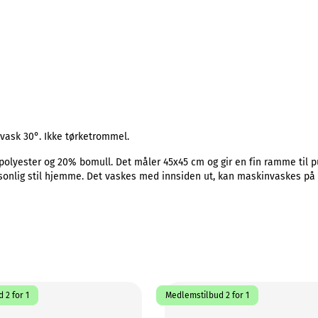
vask 30°. Ikke tørketrommel.
polyester og 20% bomull. Det måler 45x45 cm og gir en fin ramme til put
ersonlig stil hjemme. Det vaskes med innsiden ut, kan maskinvaskes på 
 2 for 1
Medlemstilbud 2 for 1