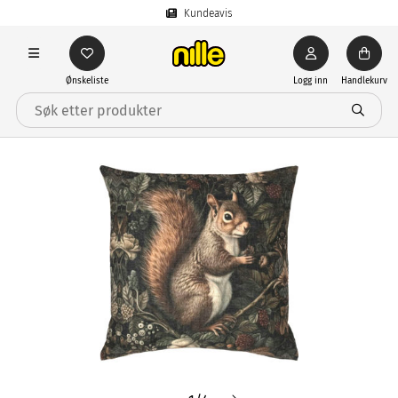
Kundeavis
Ønskeliste
Logg inn
Handlekurv