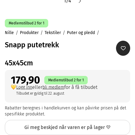
1
/
4
Medlemstilbud 2 for 1
Nille
Produkter
Tekstiler
Puter og pledd
Snapp putetrekk
45x45cm
179,90
Medlemstilbud 2 for 1
eller
for å få tilbudet
Logg inn
bli medlem
Tilbudet er gyldig til 22. august
Rabatter beregnes i handlekurven og kan påvirke prisen på det
spesifikke produktet.
Gi meg beskjed når varen er på lager 💛