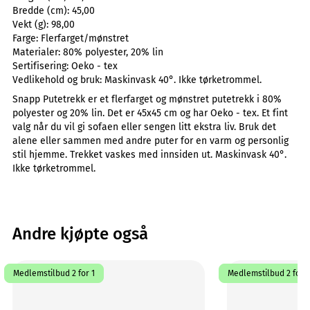
Bredde (cm):
45,00
Vekt (g):
98,00
Farge:
Flerfarget/mønstret
Materialer:
80% polyester, 20% lin
Sertifisering:
Oeko - tex
Vedlikehold og bruk:
Maskinvask 40°. Ikke tørketrommel.
Snapp Putetrekk er et flerfarget og mønstret putetrekk i 80%
polyester og 20% lin. Det er 45x45 cm og har Oeko - tex. Et fint
valg når du vil gi sofaen eller sengen litt ekstra liv. Bruk det
alene eller sammen med andre puter for en varm og personlig
stil hjemme. Trekket vaskes med innsiden ut. Maskinvask 40°.
Ikke tørketrommel.
Andre kjøpte også
Medlemstilbud 2 for 1
Medlemstilbud 2 for 1