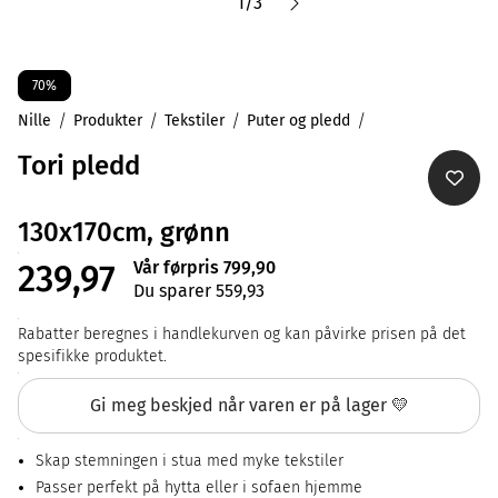
1
/
3
70%
Nille
Produkter
Tekstiler
Puter og pledd
Tori pledd
130x170cm, grønn
Vår førpris 799,90
239,97
Du sparer 559,93
Rabatter beregnes i handlekurven og kan påvirke prisen på det
spesifikke produktet.
Gi meg beskjed når varen er på lager 💛
Skap stemningen i stua med myke tekstiler
Passer perfekt på hytta eller i sofaen hjemme