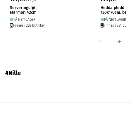
Serveringsfjøl
Hedda pledd
Marmor, 42cm
130x170cm, beig
PÅ NETTLAGER
PÅ NETTLAGER
Finnes i 282 butikker
Finnes i 281 butik
#Nille