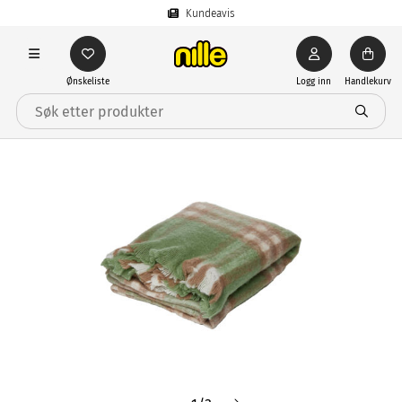
Kundeavis
Ønskeliste
Logg inn
Handlekurv