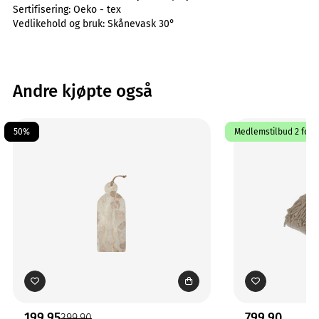
Sertifisering:
Oeko - tex
Vedlikehold og bruk:
Skånevask 30°
Andre kjøpte også
50%
Medlemstilbud 2 for 1
199,95
799,90
399,90