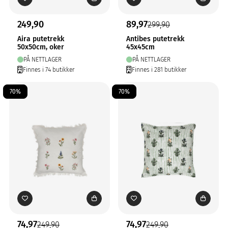
249,90
89,97
299,90
Aira putetrekk
Antibes putetrekk
50x50cm, oker
45x45cm
PÅ NETTLAGER
PÅ NETTLAGER
Finnes i 74 butikker
Finnes i 281 butikker
70%
70%
74,97
74,97
249,90
249,90