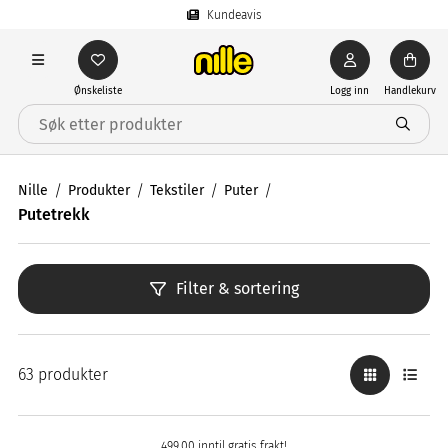
Kundeavis
Ønskeliste
Logg inn
Handlekurv
Nille
Produkter
Tekstiler
Puter
Putetrekk
Filter & sortering
63 produkter
499,00 inntil gratis frakt!