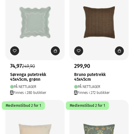
74,97
299,90
249,90
Sørenga putetrekk
Bruno putetrekk
45x45cm, grønn
45x45cm
PÅ NETTLAGER
PÅ NETTLAGER
Finnes i 280 butikker
Finnes i 272 butikker
Medlemstilbud 2 for 1
Medlemstilbud 2 for 1