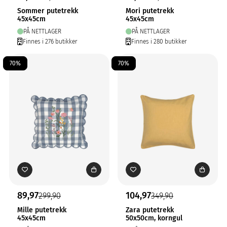
Sommer putetrekk
Mori putetrekk
45x45cm
45x45cm
PÅ NETTLAGER
PÅ NETTLAGER
Finnes i 276 butikker
Finnes i 280 butikker
70%
70%
89,97
104,97
299,90
349,90
Mille putetrekk
Zara putetrekk
45x45cm
50x50cm, korngul