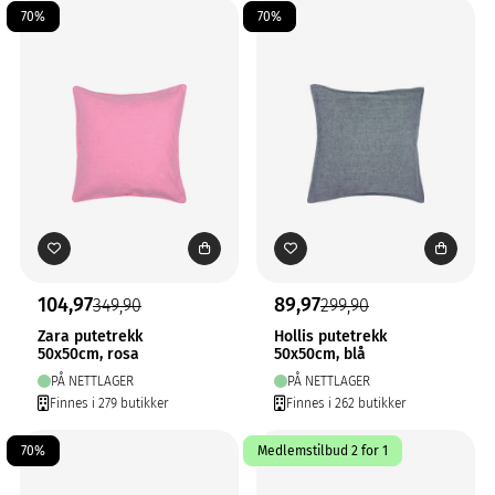
70%
70%
104,97
89,97
349,90
299,90
Zara putetrekk
Hollis putetrekk
50x50cm, rosa
50x50cm, blå
PÅ NETTLAGER
PÅ NETTLAGER
Finnes i 279 butikker
Finnes i 262 butikker
70%
Medlemstilbud 2 for 1