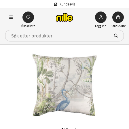
Kundeavis
Ønskeliste
Logg inn
Handlekurv