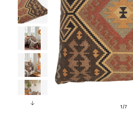
1
/
7