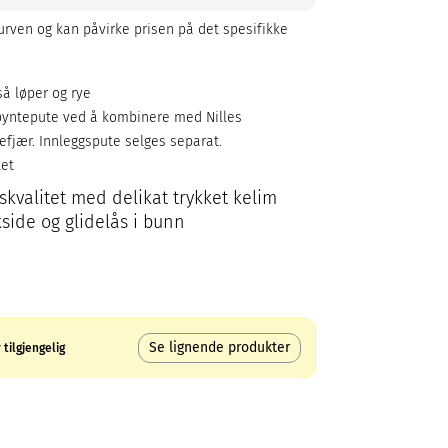
rven og kan påvirke prisen på det spesifikke
så løper og rye
 pyntepute ved å kombinere med Nilles
efjær. Innleggspute selges separat.
ket
skvalitet med delikat trykket kelim
side og glidelås i bunn
Se lignende produkter
tilgjengelig