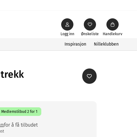
Logg inn
Ønskeliste
Handlekurv
Inspirasjon
Nilleklubben
trekk
Medlemstilbud 2 for 1
for å få tilbudet
em
ust