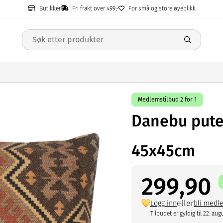
Butikker
Fri frakt over 499,-
For små og store øyeblikk
Medlemstilbud 2 for 1
Danebu pute
45x45cm
299,90
eller
Logg inn
bli medl
Tilbudet er gyldig til 22. aug