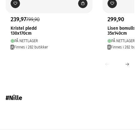
239,97
299,90
799,90
Kristel pledd
Lisen bomullslø
130x170cm
35x140cm
PÅ NETTLAGER
PÅ NETTLAGER
Finnes i 282 butikker
Finnes i 282 butik
#Nille