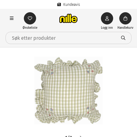
Kundeavis
Ønskeliste
Logg inn
Handlekurv