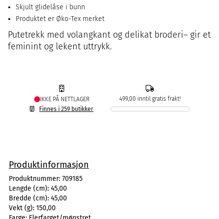
Skjult glidelåse i bunn
Produktet er Øko-Tex merket
Putetrekk med volangkant og delikat broderi– gir et
feminint og lekent uttrykk.
499,00 inntil gratis frakt!
IKKE PÅ NETTLAGER
Finnes i 259 butikker
Produktinformasjon
Produktnummer:
709185
Lengde (cm):
45,00
Bredde (cm):
45,00
Vekt (g):
150,00
Farge:
Flerfarget/mønstret