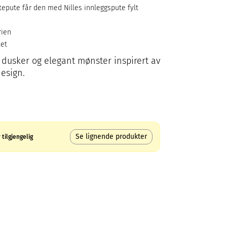
tepute får den med Nilles innleggspute fylt
rien
ket
dusker og elegant mønster inspirert av
esign.
Se lignende produkter
tilgjengelig