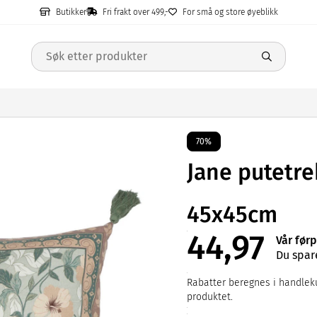
Butikker
Fri frakt over 499,-
For små og store øyeblikk
70%
Jane putetre
45x45cm
44,97
Vår førp
Du spar
Rabatter beregnes i handleku
produktet.