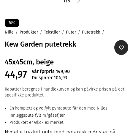
1
/
5
70%
Nille
Produkter
Tekstiler
Puter
Putetrekk
Kew Garden putetrekk
45x45cm, beige
Vår førpris 149,90
44,97
Du sparer 104,93
Rabatter beregnes i handlekurven og kan påvirke prisen på det
spesifikke produktet.
En komplett og velfylt pyntepute får den med Nilles
innleggspute fylt m/gåsefjær
Produktet er Øko-Tex merket
Nydelig trykket pute med botanisk mønster på