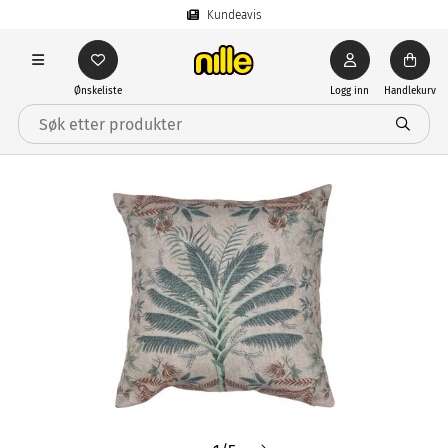
Kundeavis
Ønskeliste
Logg inn
Handlekurv