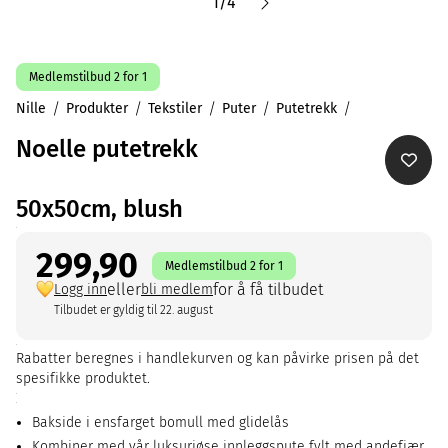
1
/
4
Medlemstilbud 2 for 1
Nille
Produkter
Tekstiler
Puter
Putetrekk
Noelle putetrekk
50x50cm, blush
299,90
Medlemstilbud 2 for 1
eller
for å få tilbudet
Logg inn
bli medlem
Tilbudet er gyldig til 22. august
Rabatter beregnes i handlekurven og kan påvirke prisen på det
spesifikke produktet.
Bakside i ensfarget bomull med glidelås
Kombiner med vår luksuriøse innleggspute fylt med andefjær