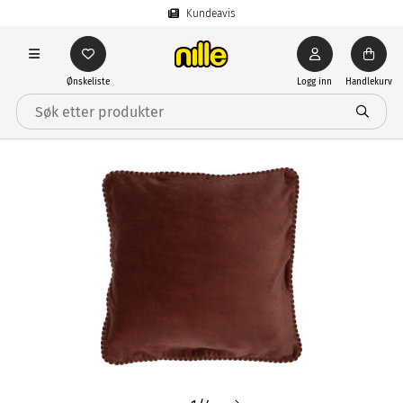
Kundeavis
Ønskeliste
Logg inn
Handlekurv