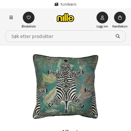
Kundeavis
Ønskeliste
Logg inn
Handlekurv