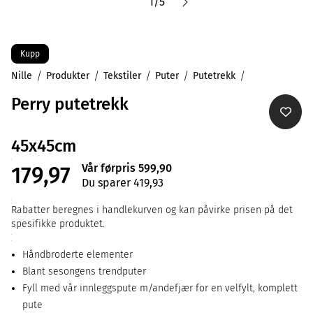
1
/
5
Kupp
Nille
Produkter
Tekstiler
Puter
Putetrekk
Perry putetrekk
45x45cm
Vår førpris 599,90
179,97
Du sparer 419,93
Rabatter beregnes i handlekurven og kan påvirke prisen på det
spesifikke produktet.
Håndbroderte elementer
Blant sesongens trendputer
Fyll med vår innleggspute m/andefjær for en velfylt, komplett
pute