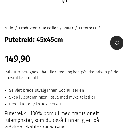
1
/
1
Nille
Produkter
Tekstiler
Puter
Putetrekk
Putetrekk 45x45cm
149,90
Rabatter beregnes i handlekurven og kan påvirke prisen på det
spesifikke produktet.
Se vårt brede utvalg innen God Jul serien
Skap julestemningen i stua med myke tekstiler
Produktet er Øko-Tex merket
Putetrekk i 100% bomull med tradisjonelt
julemønster, som du også finner igjen på
kjøkkentekstiler og servise.