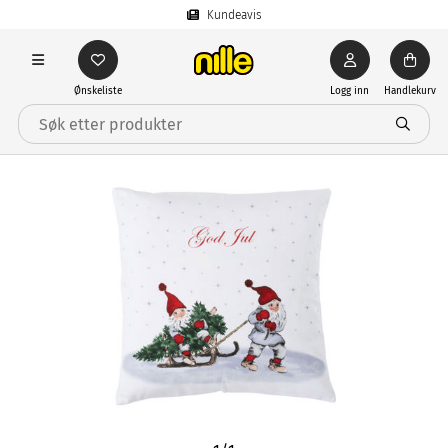
Kundeavis
Ønskeliste
Logg inn
Handlekurv