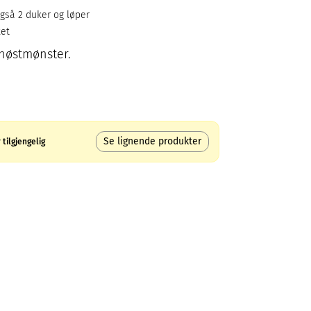
også 2 duker og løper
ket
 høstmønster.
Se lignende produkter
tilgjengelig