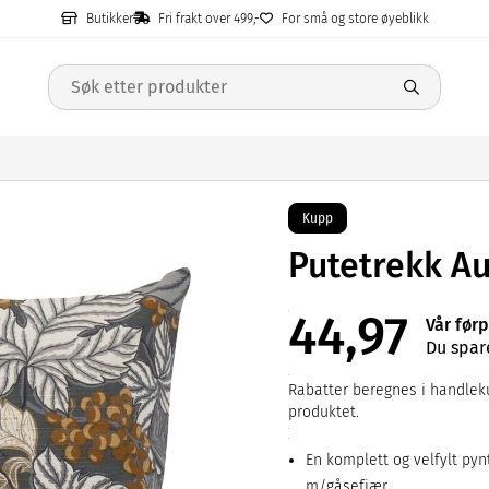
Butikker
Fri frakt over 499,-
For små og store øyeblikk
Kupp
Putetrekk A
44,97
Vår førp
Du spar
Rabatter beregnes i handleku
produktet.
En komplett og velfylt pyn
m/gåsefjær