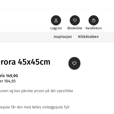
Logg inn
Ønskeliste
Handlekurv
Inspirasjon
Nilleklubben
urora 45x45cm
ris 149,90
er 104,93
rven og kan påvirke prisen på det spesifikke
tepute får den med Nilles innleggspute fylt