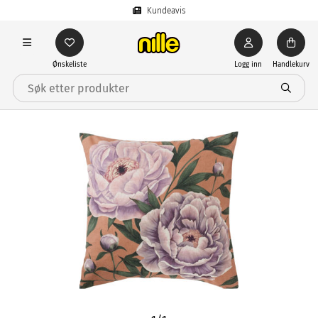
Kundeavis
Ønskeliste
Logg inn
Handlekurv