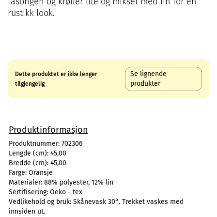
fasongen og krøller lite og mikset med lin for en
rustikk look.
Se lignende
Dette produktet er ikke lenger
produkter
tilgjengelig
Produktinformasjon
Produktnummer:
702306
Lengde (cm):
45,00
Bredde (cm):
45,00
Farge:
Oransje
Materialer:
88% polyester, 12% lin
Sertifisering:
Oeko - tex
Vedlikehold og bruk:
Skånevask 30°. Trekket vaskes med
innsiden ut.