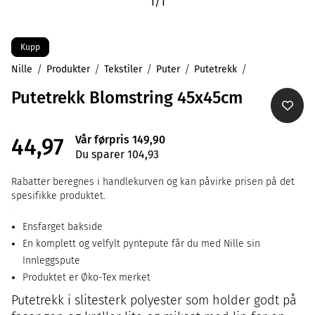
1
/
1
Kupp
Nille
Produkter
Tekstiler
Puter
Putetrekk
Putetrekk Blomstring 45x45cm
Vår førpris 149,90
44,97
Du sparer 104,93
Rabatter beregnes i handlekurven og kan påvirke prisen på det
spesifikke produktet.
Ensfarget bakside
En komplett og velfylt pyntepute får du med Nille sin
Innleggspute
Produktet er Øko-Tex merket
Putetrekk i slitesterk polyester som holder godt på