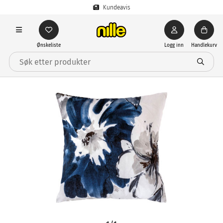
Kundeavis
Ønskeliste
Logg inn
Handlekurv