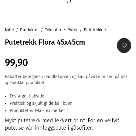
1
/
1
Nille
Produkter
Tekstiler
Puter
Putetrekk
Putetrekk Flora 45x45cm
99,90
Rabatter beregnes i handlekurven og kan påvirke prisen på det
spesifikke produktet.
Ensfarget bakside
Praktisk og skjult glidelås i bunn
Produktet er Øko-Tex merket
Mykt putetrekk med lekkert print. For en velfylt
pute, se vår innleggspute i gåsefjær.