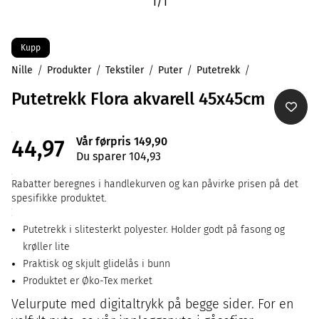
1
/
1
Kupp
Nille
Produkter
Tekstiler
Puter
Putetrekk
Putetrekk Flora akvarell 45x45cm
Vår førpris 149,90
44,97
Du sparer 104,93
Rabatter beregnes i handlekurven og kan påvirke prisen på det
spesifikke produktet.
Putetrekk i slitesterkt polyester. Holder godt på fasong og
krøller lite
Praktisk og skjult glidelås i bunn
Produktet er Øko-Tex merket
Velurpute med digitaltrykk på begge sider. For en