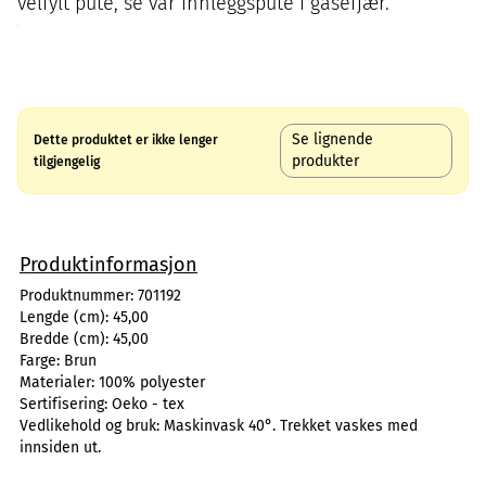
velfylt pute, se vår innleggspute i gåsefjær.
Se lignende
Dette produktet er ikke lenger
produkter
tilgjengelig
Produktinformasjon
Produktnummer:
701192
Lengde (cm):
45,00
Bredde (cm):
45,00
Farge:
Brun
Materialer:
100% polyester
Sertifisering:
Oeko - tex
Vedlikehold og bruk:
Maskinvask 40°. Trekket vaskes med
innsiden ut.