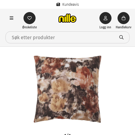
Kundeavis
Ønskeliste
Logg inn
Handlekurv